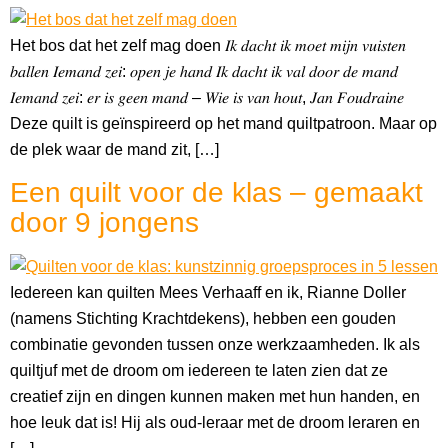
Het bos dat het zelf mag doen 𝐼𝑘 𝑑𝑎𝑐ℎ𝑡 𝑖𝑘 𝑚𝑜𝑒𝑡 𝑚𝑖𝑗𝑛 𝑣𝑢𝑖𝑠𝑡𝑒𝑛
𝑏𝑎𝑙𝑙𝑒𝑛 𝐼𝑒𝑚𝑎𝑛𝑑 𝑧𝑒𝑖: 𝑜𝑝𝑒𝑛 𝑗𝑒 ℎ𝑎𝑛𝑑 𝐼𝑘 𝑑𝑎𝑐ℎ𝑡 𝑖𝑘 𝑣𝑎𝑙 𝑑𝑜𝑜𝑟 𝑑𝑒 𝑚𝑎𝑛𝑑
𝐼𝑒𝑚𝑎𝑛𝑑 𝑧𝑒𝑖: 𝑒𝑟 𝑖𝑠 𝑔𝑒𝑒𝑛 𝑚𝑎𝑛𝑑 – 𝑊𝑖𝑒 𝑖𝑠 𝑣𝑎𝑛 ℎ𝑜𝑢𝑡, 𝐽𝑎𝑛 𝐹𝑜𝑢𝑑𝑟𝑎𝑖𝑛𝑒
Deze quilt is geïnspireerd op het mand quiltpatroon. Maar op
de plek waar de mand zit, […]
Een quilt voor de klas – gemaakt
door 9 jongens
Iedereen kan quilten Mees Verhaaff en ik, Rianne Doller
(namens Stichting Krachtdekens), hebben een gouden
combinatie gevonden tussen onze werkzaamheden. Ik als
quiltjuf met de droom om iedereen te laten zien dat ze
creatief zijn en dingen kunnen maken met hun handen, en
hoe leuk dat is! Hij als oud-leraar met de droom leraren en