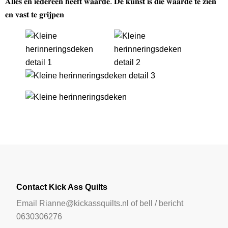
𝐀𝐥𝐥𝐞𝐬 𝐞𝐧 𝐢𝐞𝐝𝐞𝐫𝐞𝐞𝐧 𝐡𝐞𝐞𝐟𝐭 𝐰𝐚𝐚𝐫𝐝𝐞. 𝐃𝐞 𝐤𝐮𝐧𝐬𝐭 𝐢𝐬 𝐝𝐢𝐞 𝐰𝐚𝐚𝐫𝐝𝐞 𝐭𝐞 𝐳𝐢𝐞𝐧
𝐞𝐧 𝐯𝐚𝐬𝐭 𝐭𝐞 𝐠𝐫𝐢𝐣𝐩𝐞𝐧
Contact Kick Ass Quilts
Email Rianne@kickassquilts.nl of bell / bericht
0630306276